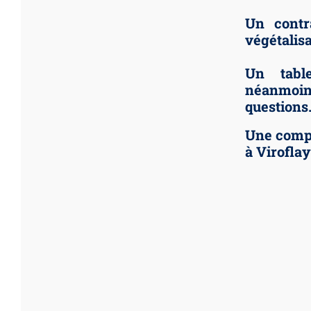
Un contra
végétalis
Un table
néanmoin
questions
Une compl
à Virofla