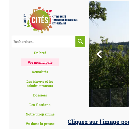
search

En bref
Vie municipale
Actualités
Les élu-e-s et les
administrateurs
Dossiers
Les élections
Notre programme
Cliquez sur l'image p
Vu dans la presse