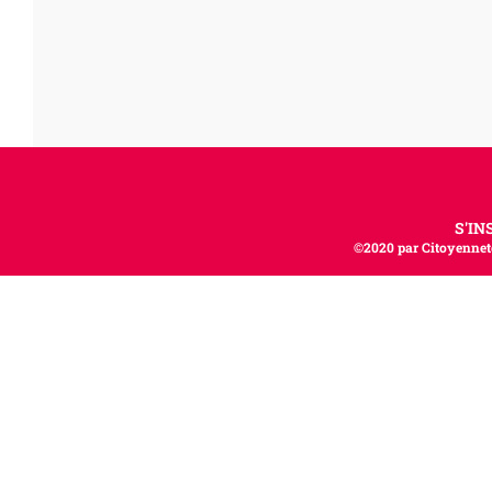
S'IN
©2020 par Citoyenneté,