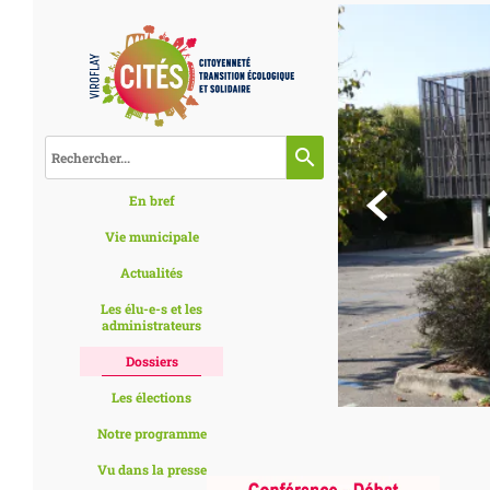
search

En bref
Vie municipale
Actualités
Les élu-e-s et les
administrateurs
Dossiers
Les élections
Notre programme
Vu dans la presse