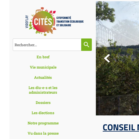
search

En bref
Vie municipale
Actualités
Les élu-e-s et les
administrateurs
Dossiers
Les élections
Notre programme
CONSEIL 
Vu dans la presse