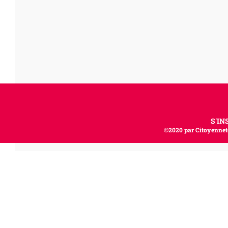
S'IN
©2020 par Citoyenneté,