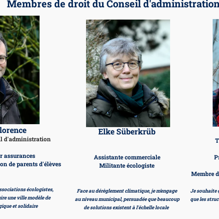
Membres de droit du Conseil d'administration
lorence
Elke Süberkrüb
il d'administration
T
er assurances
Assistante commerciale
P
on de parents d'élèves
Militante écologiste
Membre d'
ssociations écologistes,
Face au dérèglement climatique, je m'engage
Je souhaite 
ire une ville modèle de
au niveau municipal, persuadée que beaucoup
que les stru
gique et solidaire
de solutions existent à l'échelle locale