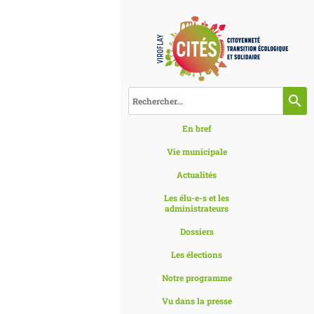
search
En bref
Vie municipale
Actualités
Les élu-e-s et les
administrateurs
Dossiers
Les élections
Notre programme
Vu dans la presse