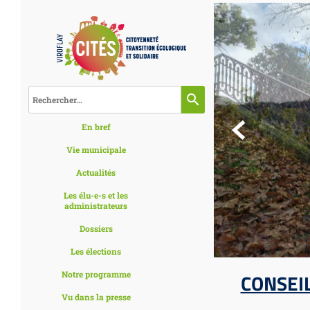
search

En bref
Vie municipale
Actualités
Les élu-e-s et les
administrateurs
Dossiers
Les élections
Notre programme
CONSEI
Vu dans la presse