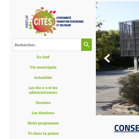
search

En bref
Vie municipale
Actualités
Les élu-e-s et les
administrateurs
Dossiers
Les élections
Notre programme
CONSE
Vu dans la presse