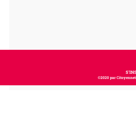
S'IN
©2020 par Citoyenneté,