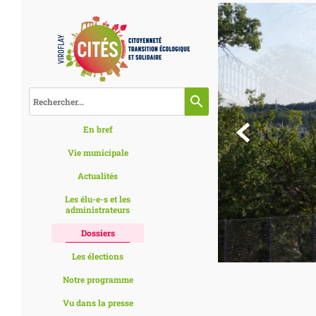
search

En bref
Vie municipale
Actualités
Les élu-e-s et les
administrateurs
Dossiers
Les élections
Notre programme
Vu dans la presse