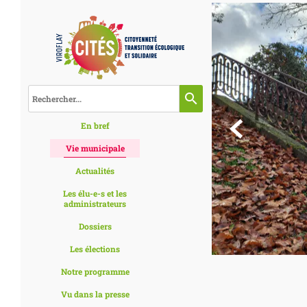
search

En bref
Vie municipale
Actualités
Les élu-e-s et les
administrateurs
Dossiers
Les élections
Notre programme
Vu dans la presse