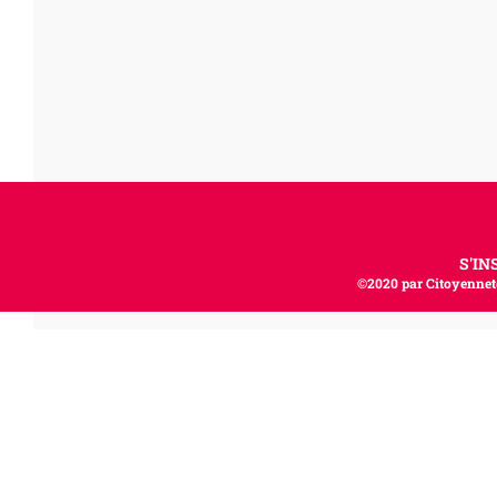
S'IN
©2020 par Citoyenneté,