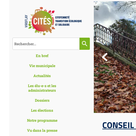
search

En bref
Vie municipale
Actualités
Les élu-e-s et les
administrateurs
Dossiers
Les élections
Notre programme
CONSEIL
Vu dans la presse