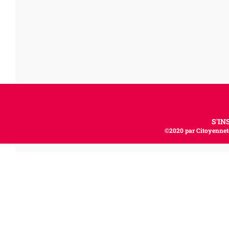
S'IN
©2020 par Citoyenneté,